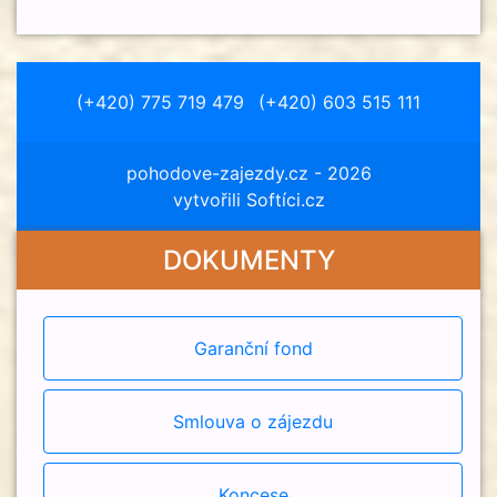
(+420) 775 719 479
(+420) 603 515 111
pohodove-zajezdy.cz
- 2026
vytvořili Softíci.cz
DOKUMENTY
Garanční fond
Smlouva o zájezdu
Koncese