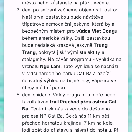
město nebo zůstanete na pláži. Večeře.
den: po snídani začneme objevovat ostrov.
Naší první zastávkou bude návštěva
třípatrové nemocniční jeskyně, která byla
bezpečným místem pro
vůdce Viet Congu
během americké války. Další zastávkou
bude nedaleká krasová jeskyně
Trung
Trang
, pokrytá jiskřivými stalaktity a
stalagmity. Na závěr programu - vyhlídka na
vrcholu
Ngu Lam
. Tato vyhlídka se nachází
v srdci národního parku Cat Ba a nabízí
úchvatný výhled na bujné lesy, vápencové
útesy a údolí parku.
den: snídaně. Volný program u moře nebo
fakultativně
trail Přechod přes ostrov Cat
Ba
. Tento trek nás zavede do deštného
pralesa NP Cat Ba. Čeká nás 11 km pěší
přechod hornatou krajinou, 7 km na kole,
lodí zpět do přístavu a návrat do hotelu. Při