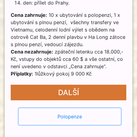
den: přílet do Prahy.
Cena zahrnuje:
10 x ubytování s polopenzi, 1 x
ubytování s plnou penzí, všechny transfery ve
Vietnamu, celodenní lodní výlet s obědem na
ostrově Cat Ba, 2 denní plavbu v Ha Long zátoce
s plnou penzí, vedoucí zájezdu.
Cena nezahrnuje:
zpáteční letenku cca 18.000,-
Kč, vstupy do objektů cca 60 $ a vše ostatní, co
není uvedeno v odstavci „Cena zahrnuje“.
Příplatky:
1lůžkový pokoj 9 000 Kč
DALŠÍ
Polopenze