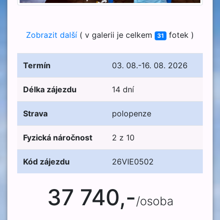
Zobrazit další
( v galerii je celkem
fotek )
31
Termín
03. 08.-16. 08. 2026
Délka zájezdu
14 dní
Strava
polopenze
Fyzická náročnost
2 z 10
Kód zájezdu
26VIE0502
37 740,-
/osoba