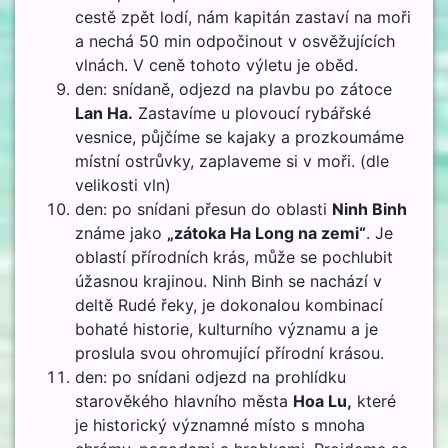
cestě zpět lodí, nám kapitán zastaví na moři
a nechá 50 min odpočinout v osvěžujících
vlnách. V ceně tohoto výletu je oběd.
den: snídaně, odjezd na plavbu po zátoce
Lan Ha.
Zastavíme u plovoucí rybářské
vesnice, půjčíme se kajaky a prozkoumáme
místní ostrůvky, zaplaveme si v moři. (dle
velikosti vln)
den: po snídani přesun do oblasti
Ninh Binh
známe jako
„zátoka Ha Long na zemi“
. Je
oblastí přírodních krás, může se pochlubit
úžasnou krajinou. Ninh Binh se nachází v
deltě Rudé řeky, je dokonalou kombinací
bohaté historie, kulturního významu a je
proslula svou ohromující přírodní krásou.
den: po snídani odjezd na prohlídku
starověkého hlavního města
Hoa Lu,
které
je historický významné místo s mnoha