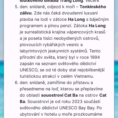
loutkového divadla Trang Long
. Večeře
den: snídaně, odjezd k moři –
Tonkinského
zálivu
. Zde nás čeká dvoudenní luxusní
plavba na lodi v zátoce
Ha Long
s báječným
programem a plnou penzí. Zátoka
Ha Long
je surrealistická krajina vápencových krasů
a je poseta tisíci neobydlených ostrovů,
plovoucích rybářských vesnic a
labyrintových jeskynních systémů. Tento
přírodní div světa, který byl v roce 1994
zapsán na seznam světového dědictví
UNESCO, se od té doby stal nejoblíbenější
turistickou atrakcí v celém Vietnamu.
den: snídaně, zamíříme do přístavu a
přesedneme na loď, kterou se přeplavíme
do oblasti
souostroví Cat Ba
na ostrov
Cat
Ba
. Souostroví je od roku 2023 součástí
světového dědictví UNESCO Bay Bay. Po
ubytování v hotelu u moře prozkoumáme