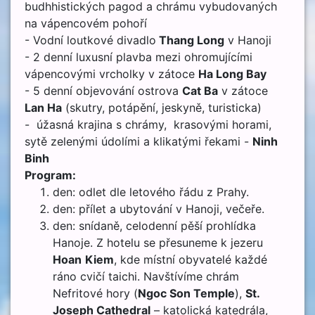
budhhistických pagod a chrámu vybudovaných
na vápencovém pohoří
- Vodní loutkové divadlo
Thang Long
v Hanoji
- 2 denní luxusní plavba mezi ohromujícími
vápencovými vrcholky v zátoce
Ha Long Bay
- 5 denní objevování ostrova
Cat Ba
v zátoce
Lan Ha
(skutry, potápění, jeskyně, turisticka)
- úžasná krajina s chrámy, krasovými horami,
sytě zelenými údolími a klikatými řekami -
Ninh
Binh
Program:
den: odlet dle letového řádu z Prahy.
den: přílet a ubytování v Hanoji, večeře.
den: snídaně, celodenní pěší prohlídka
Hanoje. Z hotelu se přesuneme k jezeru
Hoan
Kiem
, kde místní obyvatelé každé
ráno cvičí taichi. Navštívíme chrám
Nefritové hory (
Ngoc Son Temple
),
St.
Joseph Cathedral
– katolická katedrála,