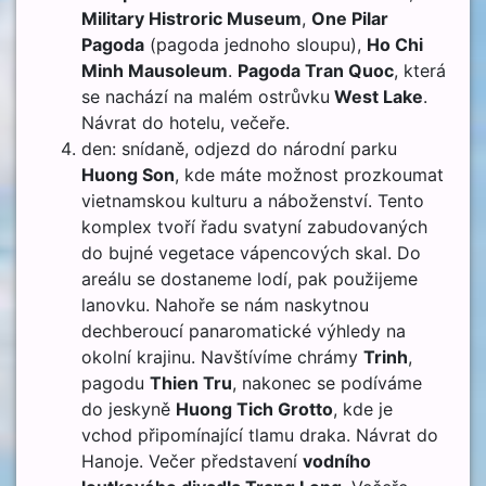
Military Histroric Museum
,
One Pilar
Pagoda
(pagoda jednoho sloupu),
Ho Chi
Minh Mausoleum
.
Pagoda Tran Quoc
, která
se nachází na malém ostrůvku
West Lake
.
Návrat do hotelu, večeře.
den: snídaně, odjezd do národní parku
Huong Son
, kde máte možnost prozkoumat
vietnamskou kulturu a náboženství. Tento
komplex tvoří řadu svatyní zabudovaných
do bujné vegetace vápencových skal. Do
areálu se dostaneme lodí, pak použijeme
lanovku. Nahoře se nám naskytnou
dechberoucí panaromatické výhledy na
okolní krajinu. Navštívíme chrámy
Trinh
,
pagodu
Thien Tru
, nakonec se podíváme
do jeskyně
Huong Tich Grotto
, kde je
vchod připomínající tlamu draka. Návrat do
Hanoje. Večer představení
vodního