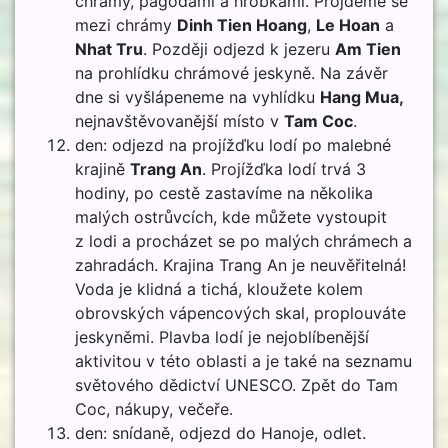
chrámy, pagodami a hrobkami. Projdeme se
mezi chrámy
Dinh Tien Hoang
,
Le Hoan
a
Nhat Tru
. Později odjezd k jezeru
Am Tien
na prohlídku chrámové jeskyně. Na závěr
dne si vyšlápeneme na vyhlídku
Hang Mua,
nejnavštěvovanější místo v
Tam Coc
.
den: odjezd na projížďku lodí po malebné
krajině
Trang An
. Projížďka lodí trvá 3
hodiny, po cestě zastavíme na několika
malých ostrůvcích, kde můžete vystoupit
z lodi a procházet se po malých chrámech a
zahradách. Krajina Trang An je neuvěřitelná!
Voda je klidná a tichá, kloužete kolem
obrovských vápencových skal, proplouváte
jeskyněmi. Plavba lodí je nejoblíbenější
aktivitou v této oblasti a je také na seznamu
světového dědictví UNESCO. Zpět do Tam
Coc, nákupy, večeře.
den: snídaně, odjezd do Hanoje, odlet.