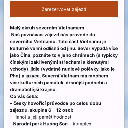
Zarezervovat zájezd
Malý okruh severním Vietnamem
Náš poznávací zájezd nás provede do
severního Vietnamu. Tato část Vietnamu je
kulturně velmi odlišná od jihu. Sever vypadá více
jako Čína, poznáte to v jeho chrámech (s typicky
čínskými zakřivenými střechami a klenutými
vchody), jídle (vydatné nudlové polévky, jako je
Pho) a jazyce. Severní Vietnam má mnohem
více kulturních památek, drsnější podnebí a
dramatičtější krajinu.
Co vás čeká:
-
česky hovořící průvodce po celou dobu
zájezdu, skupina 6 - 12 osob
- Hanoj a její pamětihodnosti
-
Národní park Huong Son
– komplex