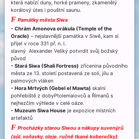
která nabízí duny, horké prameny, zkamenělý
korálový útes i pouštní saunu.
F
Památky města Siwa
- Chrám Amonova orákula
(Temple of the
Oracle)
– nejslavnější památka v Siwě, kam si
přijel v roce 331 př. n. l.
slavný Alexander Veliký potvrdit svůj božský
původ
-
Stará Siw
a
(Shali Fortress)
zřícenina původního
města ze 13. století postavená ze soli, jílu a
palmových vláken
-
Hora Mrtvých (Gebel el Mawta)
skalní
pohřebiště z dobyPtolemaiovců a Římanů s
nejhezčím výhlede v celé oáze.
-
Muzeum Siwa House
je expozice místních
artefaktů
F
Procházky starou Siwou a nákupy suvenýrů
(sůl, voňavky, oleje, ručně tkané koberečky)