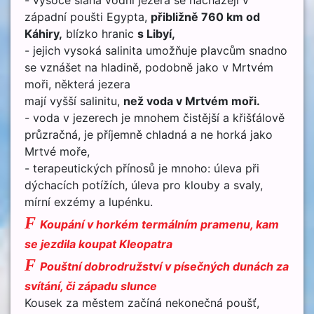
- vysoce slaná vodní jezera se nacházejí v
západní poušti Egypta,
přibližně
7
60
km od
Káhiry,
blízko hranic
s Libyí,
- jejich vysoká salinita umožňuje plavcům snadno
se vznášet na hladině, podobně jako v Mrtvém
moři, některá jezera
mají vyšší salinitu,
než voda v Mrtvém moři.
- voda v jezerech je mnohem čistější a křišťálově
průzračná, je příjemně chladná a ne horká jako
Mrtvé moře,
- terapeutických přínosů je mnoho: úleva při
dýchacích potížích, úleva pro klouby a svaly,
mírní exzémy a lupénku.
F
Koupání v horkém termálním pramenu, kam
se jezdila koupat Kleopatra
F
Pouštní dobrodružství v písečných dunách za
svítání, či západu slunce
Kousek za městem začíná nekonečná poušť,