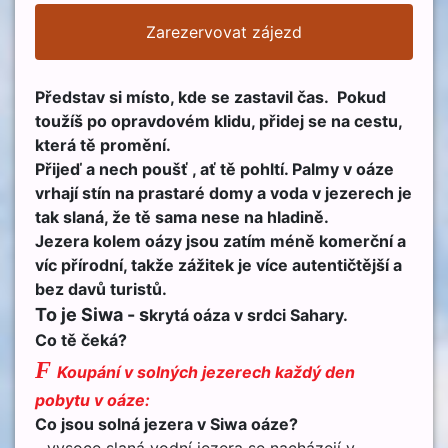
Zarezervovat zájezd
Představ si místo, kde se zastavil čas.
Pokud
toužíš po opravdovém klidu, přidej se na cestu,
která tě promění.
Přijeď a nech poušť , ať tě pohltí. Palmy v oáze
vrhají stín na prastaré domy a voda v jezerech je
tak slaná, že tě sama nese na hladině.
Jezera kolem oázy jsou zatím méně komerční a
víc přírodní, takže zážitek je více autentičtější a
bez davů turistů.
To je Siwa -
s
krytá oáza v srdci Sahary.
Co tě čeká?
F
Koupání v solných jezerech každý den
pobytu v oáze:
Co jsou solná jezera v Siwa oáze?