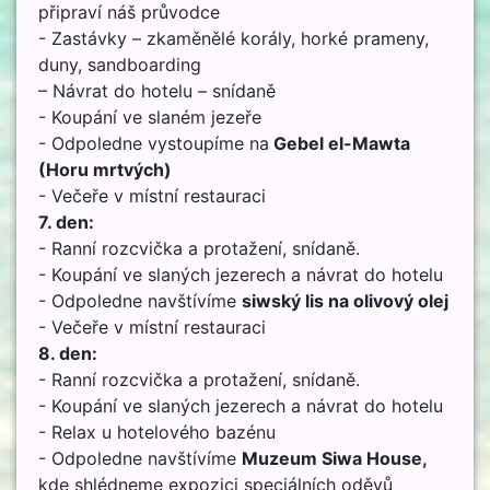
připraví náš průvodce
- Zastávky – zkaměnělé korály, horké prameny,
duny, sandboarding
– Návrat do hotelu – snídaně
- Koupání ve slaném jezeře
- Odpoledne vystoupíme na
Gebel el-Mawta
(
H
oru mrtvých)
- Večeře v místní restauraci
7. den:
- Ranní rozcvička a protažení, snídaně.
- Koupání ve slaných jezerech a návrat do hotelu
- Odpoledne navštívíme
siwský lis na olivový olej
- Večeře v místní restauraci
8. den:
- Ranní rozcvička a protažení, snídaně.
- Koupání ve slaných jezerech a návrat do hotelu
- Relax u hotelového bazénu
- Odpoledne navštívíme
Muzeum Siwa House,
kde shlédneme expozici speciálních oděvů