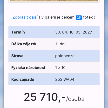
Zobrazit další
( v galerii je celkem
fotek )
25
Termín
30. 04.-10. 05. 2027
Délka zájezdu
11 dní
Strava
polopenze
Fyzická náročnost
1 z 10
Kód zájezdu
25SIWA04
25 710,-
/osoba