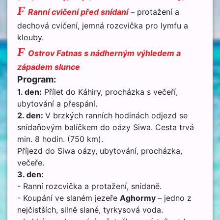
F
Ranní cvičení před snídaní
– protažení a
dechová cvičení, jemná rozcvička pro lymfu a
klouby.
F
Ostrov Fatnas s nádherným výhledem a
západem slunce
Program:
1. den:
Přílet do Káhiry, procházka s večeří,
ubytování a přespání.
2. den:
V brzkých ranních hodinách odjezd se
snídaňovým balíčkem do oázy Siwa. Cesta trvá
min. 8 hodin. (750 km).
Příjezd do Siwa oázy, ubytování, procházka,
večeře.
3. den:
- Ranní rozcvička a protažení, snídaně.
- Koupání ve slaném jezeře
Aghormy
– jedno z
nejčistších, silně slané, tyrkysová voda.