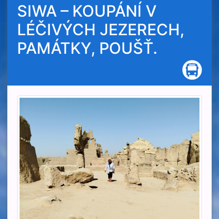
SIWA – KOUPÁNÍ V
LÉČIVÝCH JEZERECH,
PAMÁTKY, POUŠŤ.