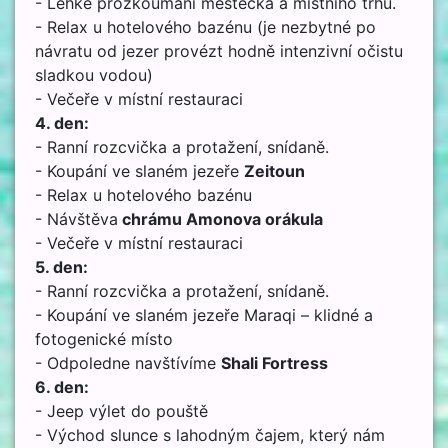
- Lehké prozkoumání městečka a místního trhu.
- Relax u hotelového bazénu (je nezbytné po
návratu od jezer provézt hodně intenzivní očistu
sladkou vodou)
- Večeře v místní restauraci
4. den:
- Ranní rozcvička a protažení, snídaně.
- Koupání ve slaném jezeře
Zeitoun
- Relax u hotelového bazénu
- Návštěva
chrámu Amonova orákula
- Večeře v místní restauraci
5. den:
- Ranní rozcvička a protažení, snídaně.
- Koupání ve slaném jezeře Maraqi – klidné a
fotogenické místo
- Odpoledne navštívíme
Shali Fortress
6. den:
- Jeep výlet do pouště
- Východ slunce s lahodným čajem, který nám