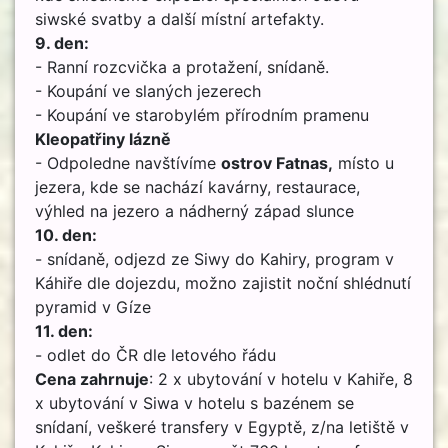
siwské svatby a další místní artefakty.
9. den:
- Ranní rozcvička a protažení, snídaně.
- Koupání ve slaných jezerech
- Koupání ve starobylém přírodním pramenu
Kleopatřiny lázně
- Odpoledne navštívíme
ostrov Fatnas,
místo u
jezera, kde se nachází kavárny, restaurace,
výhled na jezero a nádherný západ slunce
10. den:
- snídaně, odjezd ze Siwy do Kahiry, program v
Káhiře dle dojezdu, možno zajistit noční shlédnutí
pyramid v Gíze
11. den:
- odlet do ČR dle letového řádu
Cena zahrnuje
: 2 x ubytování v hotelu v Kahiře, 8
x ubytování v Siwa v hotelu s bazénem se
snídaní, veškeré transfery v Egyptě, z/na letiště v