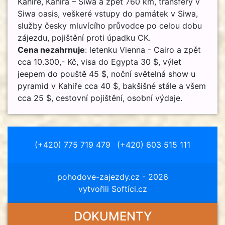
Kahiře, Kahira – Siwa a zpět 760 km, transfery v
Siwa oasis, veškeré vstupy do památek v Siwa,
služby česky mluvícího průvodce po celou dobu
zájezdu, pojištění proti úpadku CK.
Cena nezahrnuje
: letenku Vienna - Cairo a zpět
cca 10.300,- Kč, visa do Egypta 30 $, výlet
jeepem do pouště 45 $, noční světelná show u
pyramid v Kahiře cca 40 $, bakšišné stále a všem
cca 25 $, cestovní pojištění, osobní výdaje.
(+420) 775 719 479
(+420) 603 515 111
pohodove-zajezdy.cz
- 2026
vytvořili Softíci.cz
DOKUMENTY